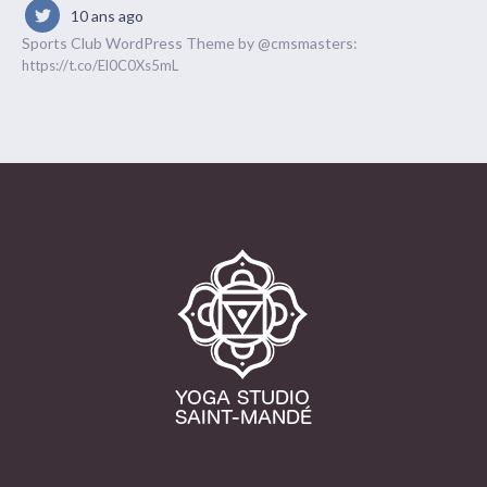
10 ans ago
Sports Club WordPress Theme by @cmsmasters:
https://t.co/El0C0Xs5mL