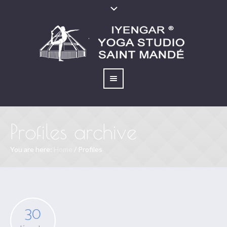
Profiles archive
You are here:
Home
/
Profiles
30