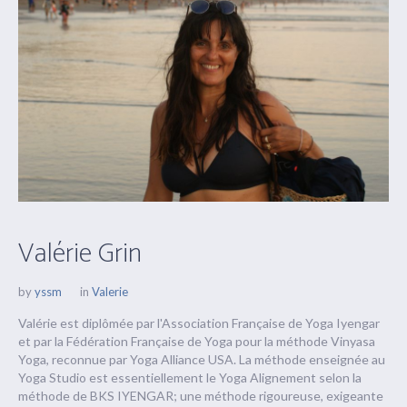
Valérie Grin
by
yssm
in
Valerie
Valérie est diplômée par l'Association Française de Yoga Iyengar
et par la Fédération Française de Yoga pour la méthode Vinyasa
Yoga, reconnue par Yoga Alliance USA. La méthode enseignée au
Yoga Studio est essentiellement le Yoga Alignement selon la
méthode de BKS IYENGAR; une méthode rigoureuse, exigeante