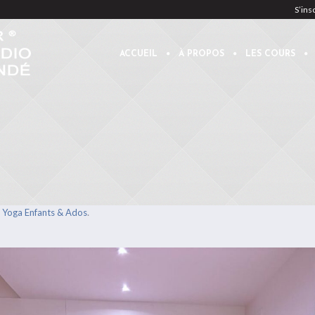
S’ins
ACCUEIL
À PROPOS
LES COURS
n
.
Yoga Enfants & Ados